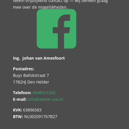
Neem vrijblijvend contact op — wij denken graag
mee over de mogelijkheden.
ing. Johan van Amesfoort
Postadres:
Buys Ballotstraat 7
1782HJ Den Helder
Telefoon:
0648501002
E-mail:
info@atelier-jva.nl
KVK:
63896583
BTW:
NL002091767B27